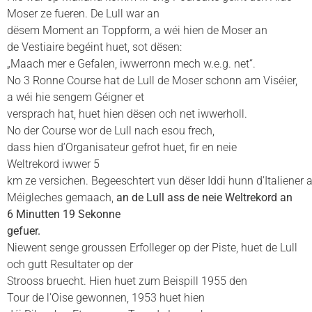
Moser ze fueren. De Lull war an
dësem Moment an Toppform, a wéi hien de Moser an
de Vestiaire begéint huet, sot dësen:
„Maach mer e Gefalen, iwwerronn mech w.e.g. net“.
No 3 Ronne Course hat de Lull de Moser schonn am Viséier,
a wéi hie sengem Géigner et
versprach hat, huet hien dësen och net iwwerholl.
No der Course wor de Lull nach esou frech,
dass hien d’Organisateur gefrot huet, fir en neie
Weltrekord iwwer 5
km ze versichen. Begeeschtert vun dëser Iddi hunn d’Italiener a
Méigleches gemaach,
an de Lull ass de neie Weltrekord an
6 Minutten 19 Sekonne
gefuer.
Niewent senge groussen Erfolleger op der Piste, huet de Lull
och gutt Resultater op der
Strooss bruecht. Hien huet zum Beispill 1955 den
Tour de l’Oise gewonnen, 1953 huet hien