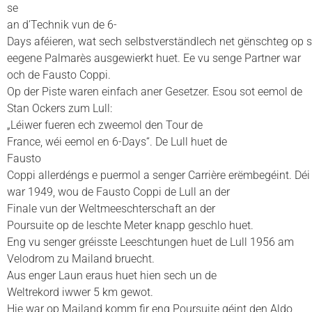
se
an d’Technik vun de 6-
Days aféieren, wat sech selbstverständlech net gënschteg op 
eegene Palmarès ausgewierkt huet. Ee vu senge Partner war
och de Fausto Coppi.
Op der Piste waren einfach aner Gesetzer. Esou sot eemol de
Stan Ockers zum Lull:
„Léiwer fueren ech zweemol den Tour de
France, wéi eemol en 6-Days“. De Lull huet de
Fausto
Coppi allerdéngs e puermol a senger Carrière erëmbegéint. D
war 1949, wou de Fausto Coppi de Lull an der
Finale vun der Weltmeeschterschaft an der
Poursuite op de leschte Meter knapp geschlo huet.
Eng vu senger gréisste Leeschtungen huet de Lull 1956 am
Velodrom zu Mailand bruecht.
Aus enger Laun eraus huet hien sech un de
Weltrekord iwwer 5 km gewot.
Hie war op Mailand komm fir eng Poursuite géint den Aldo