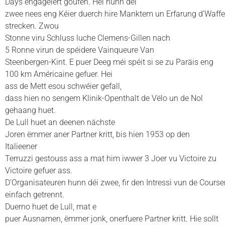
Days engagéiert goufen. Hei hunn déi
zwee nees eng Kéier duerch hire Manktem un Erfarung d’Waff
strecken. Zwou
Stonne viru Schluss luche Clemens-Gillen nach
5 Ronne virun de spéidere Vainqueure Van
Steenbergen-Kint. E puer Deeg méi spéit si se zu Paräis eng
100 km Américaine gefuer. Hei
ass de Mett esou schwéier gefall,
dass hien no sengem Klinik-Openthalt de Vëlo un de Nol
gehaang huet.
De Lull huet an deenen nächste
Joren ëmmer aner Partner kritt, bis hien 1953 op den
Italieener
Terruzzi gestouss ass a mat him iwwer 3 Joer vu Victoire zu
Victoire gefuer ass.
D’Organisateuren hunn déi zwee, fir den Intressi vun de Course
einfach getrennt.
Duerno huet de Lull, mat e
puer Ausnamen, ëmmer jonk, onerfuere Partner kritt. Hie sollt