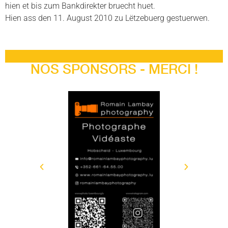
hien et bis zum Bankdirekter bruecht huet.
Hien ass den 11. August 2010 zu Lëtzebuerg gestuerwen.
NOS SPONSORS - MERCI !