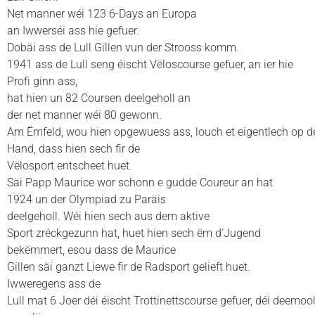
Net manner wéi 123 6-Days an Europa
an Iwwerséi ass hie gefuer.
Dobäi ass de Lull Gillen vun der Strooss komm.
1941 ass de Lull seng éischt Vëloscourse gefuer, an ier hie
Profi ginn ass,
hat hien un 82 Coursen deelgeholl an
der net manner wéi 80 gewonn.
Am Ëmfeld, wou hien opgewuess ass, louch et eigentlech op d
Hand, dass hien sech fir de
Vëlosport entscheet huet.
Säi Papp Maurice wor schonn e gudde Coureur an hat
1924 un der Olympiad zu Paräis
deelgeholl. Wéi hien sech aus dem aktive
Sport zréckgezunn hat, huet hien sech ëm d’Jugend
bekëmmert, esou dass de Maurice
Gillen säi ganzt Liewe fir de Radsport gelieft huet.
Iwweregens ass de
Lull mat 6 Joer déi éischt Trottinettscourse gefuer, déi deemoo