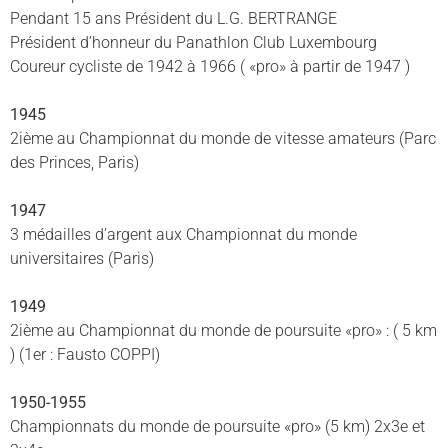
Pendant 15 ans Président du L.G. BERTRANGE
Président d’honneur du Panathlon Club Luxembourg
Coureur cycliste de 1942 à 1966 ( «pro» à partir de 1947 )
1945
2ième au Championnat du monde de vitesse amateurs (Parc
des Princes, Paris)
1947
3 médailles d’argent aux Championnat du monde
universitaires (Paris)
1949
2ième au Championnat du monde de poursuite «pro» : ( 5 km
) (1er : Fausto COPPI)
1950-1955
Championnats du monde de poursuite «pro» (5 km) 2x3e et