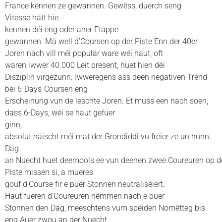
France kënnen ze gewannen. Gewëss, duerch seng
Vitesse hätt hie
kënnen déi eng oder aner Etappe
gewannen. Mä well d’Coursen op der Piste Enn der 40er
Joren nach vill méi populär ware wéi haut, oft
waren iwwer 40.000 Leit present, huet hien déi
Disziplin virgezunn. Iwweregens ass deen negativen Trend
bei 6-Days-Coursen eng
Erscheinung vun de leschte Joren. Et muss een nach soen,
dass 6-Days, wéi se haut gefuer
ginn,
absolut näischt méi mat der Grondiddi vu fréier ze un hunn.
Dag
an Nuecht huet deemools ee vun deenen zwee Coureuren op d
Piste missen si, a mueres
gouf d’Course fir e puer Stonnen neutraliséiert.
Haut fueren d’Coureuren nëmmen nach e puer
Stonnen den Dag, meeschtens vum spéiden Nomëtteg bis
eng Auer zwou an der Nuecht.