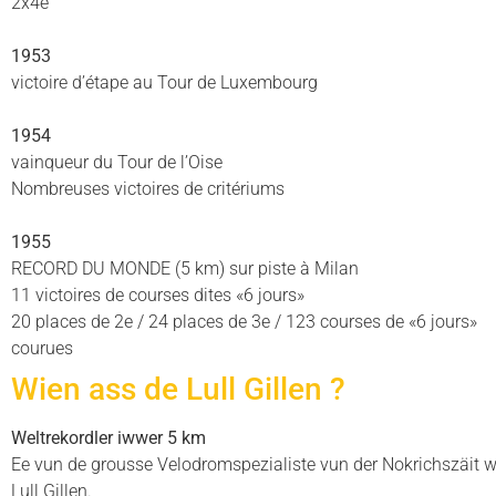
2x4e
1953
victoire d’étape au Tour de Luxembourg
1954
vainqueur du Tour de l’Oise
Nombreuses victoires de critériums
1955
RECORD DU MONDE (5 km) sur piste à Milan
11 victoires de courses dites «6 jours»
20 places de 2e / 24 places de 3e / 123 courses de «6 jours»
courues
Wien ass de Lull Gillen ?
Weltrekordler
iwwer 5 km
Ee vun de grousse Velodromspezialiste vun der Nokrichszäit w
Lull Gillen.