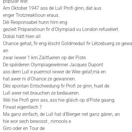
populär war.
Am Oktober 1947 ass de Lull Profi ginn, dat aus
enger Trotzreaktioun eraus.
Déi Responsabel hunn him eng
gezielt Präparatioun fir d’Olympiad vu London refuséiert.
Dobäi hätt hien all
Chance gehat, fir eng éischt Goldmedail fir Lëtzebuerg ze gew
an
zwar iwwer 1 km Zäitfueren op der Piste.
De spéideren Olympiagewënner Jacques Dupont
ass dem Lull e puermol iwwer de Wee gelaf,mä en
hat awer ni d’Chance ze gewannen.
Dës spontan Entscheedung fir Profi ze ginn, huet de
Lull awer net brauchen ze bedaueren.
Wéi hie Profi ginn ass, ass hie gläich op d’Piste gaang.
Firwat eigentlech ?
Ma ganz einfach, de Lull hat d’Bierger net ganz gären, an
hie wor sech bewosst , nimools e
Giro oder en Tour de