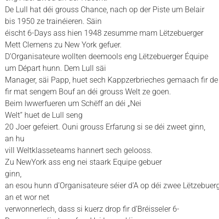
De Lull hat déi grouss Chance, nach op der Piste um Belair
bis 1950 ze trainéieren. Säin
éischt 6-Days ass hien 1948 zesumme mam Lëtzebuerger
Mett Clemens zu New York gefuer.
D’Organisateure wollten deemools eng Lëtzebuerger Équipe
um Départ hunn. Dem Lull säi
Manager, säi Papp, huet sech Kappzerbrieches gemaach fir de 
fir mat sengem Bouf an déi grouss Welt ze goen.
Beim Iwwerfueren um Schëff an déi „Nei
Welt“ huet de Lull seng
20 Joer gefeiert. Ouni grouss Erfarung si se déi zweet ginn,
an hu
vill Weltklasseteams hannert sech gelooss.
Zu NewYork ass eng nei staark Equipe gebuer
ginn,
an esou hunn d’Organisateure séier d’A op déi zwee Lëtzebuerge
an et wor net
verwonnerlech, dass si kuerz drop fir d’Bréisseler 6-