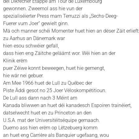
déi Dikrecher Etappe am Tour de Luxembourg
gewonnen. Zweemol ass hie vun der
spezialiséierter Press mam Terruzzi als „Sechs-Deeg-
Fuerer vum Joer“ gewielt ginn.
Mä och manner schéi Momenter huet hien an dëser Zäit erlieft
zu Aarhus an Dänemark war
hien esou schwéier gefall,
dass hien eng Zäitche geläämt wor. Wéi hien an der
Klinik erëm
puer Zéiwe konnt beweegen, huet hie gemengt,
hie wär nei gebuer.
Am Mee 1966 huet de Lull zu Québec der
Piste Äddi gesot no 25 Joer Vëloskompétitioun.
De Lull ass dann nach 3 Méint am
Kanada bliwwen an huet déi kanadesch Espoiren trainéiert,
datselwecht huet en zu Princeton an den
U.S.A. mat der Universitéitséquipe gemaach.
Duerno ass hien erëm op Lëtzebuerg komm
an huet eng Carrière als Banquier ugefaang, wou